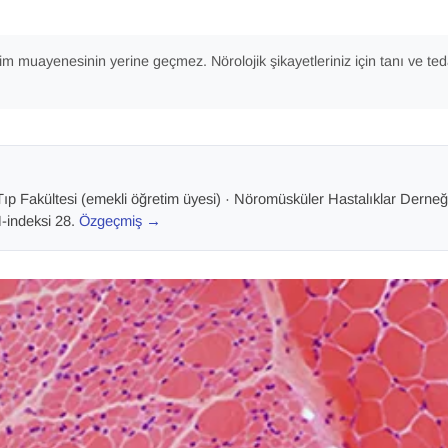
im muayenesinin yerine geçmez. Nörolojik şikayetleriniz için tanı ve te
ıp Fakültesi (emekli öğretim üyesi)
· Nöromüsküler Hastalıklar Derneği
H-indeksi 28
.
Özgeçmiş →