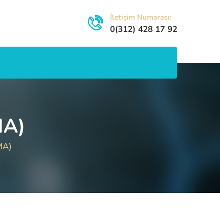
İletişim Numarası:
0(312) 428 17 92
MA)
MA)