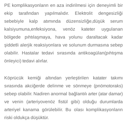
PE komplikasyonların en aza indirilmesi için deneyimli bir
ekip tarafından yapılmalıdır. Elektrolit dengesizliği
sebebiyle kalp atımında düzensizliğe,düşük serum
kalsiyumuna,enfeksiyona, venöz kateter uygulanan
bölgede pıhtılaşmaya, hava yolunu daraltacak kadar
şiddetli alerjik reaksiyonlara ve solunum durmasına sebep
olabilir. Hastalar tedavi sırasında antikoagülan(pıhtışma
önleyici) tedavi alırlar.
Köprücük kemiği altından yerleştirilen katater takımı
sırasında akciğerde delinme ve sönmeye (pnömotoraks)
sebep olabilir. Nadiren anormal bağlantılı arter (atar damar)
ve venin (arteriyovenöz fistül gibi) olduğu durumlarda
arteriyel kanama görülebilir. Bu olası komplikasyonların
riski oldukça düşüktür.