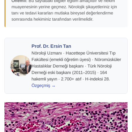
Önemli:
Bu sayfadaki bilgiler eğitim amaçlıdır ve hekim
muayenesinin yerine geçmez. Nörolojik şikayetleriniz için
tanı ve tedavi kararları mutlaka bireysel değerlendirme
sonrasında hekiminiz tarafından verilmelidir.
Prof. Dr. Ersin Tan
Nöroloji Uzmanı
·
Hacettepe Üniversitesi Tıp
Fakültesi (emekli öğretim üyesi)
· Nöromüsküler
Hastalıklar Derneği başkanı · Türk Nöroloji
Derneği eski başkanı (2011–2015) ·
164
hakemli yayın · 2.700+ atıf · H-indeksi 28
.
Özgeçmiş →