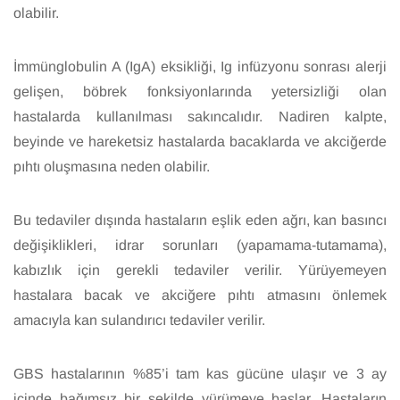
olabilir.
İmmünglobulin A (IgA) eksikliği, Ig infüzyonu sonrası alerji
gelişen, böbrek fonksiyonlarında yetersizliği olan
hastalarda kullanılması sakıncalıdır. Nadiren kalpte,
beyinde ve hareketsiz hastalarda bacaklarda ve akciğerde
pıhtı oluşmasına neden olabilir.
Bu tedaviler dışında hastaların eşlik eden ağrı, kan basıncı
değişiklikleri, idrar sorunları (yapamama-tutamama),
kabızlık için gerekli tedaviler verilir. Yürüyemeyen
hastalara bacak ve akciğere pıhtı atmasını önlemek
amacıyla kan sulandırıcı tedaviler verilir.
GBS hastalarının %85’i tam kas gücüne ulaşır ve 3 ay
içinde bağımsız bir şekilde yürümeye başlar. Hastaların